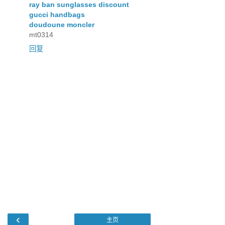
ray ban sunglasses discount
gucci handbags
doudoune moncler
mt0314
回复
‹
主页