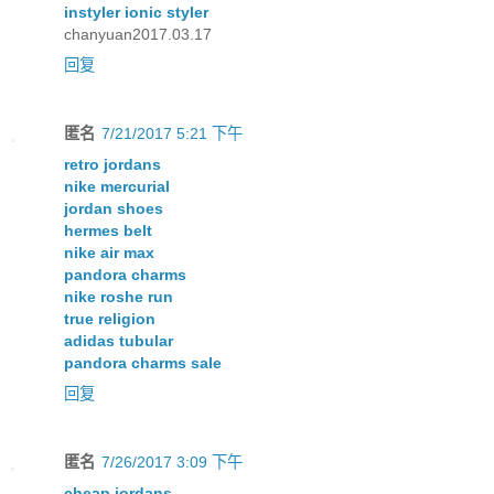
instyler ionic styler
chanyuan2017.03.17
回复
匿名
7/21/2017 5:21 下午
retro jordans
nike mercurial
jordan shoes
hermes belt
nike air max
pandora charms
nike roshe run
true religion
adidas tubular
pandora charms sale
回复
匿名
7/26/2017 3:09 下午
cheap jordans