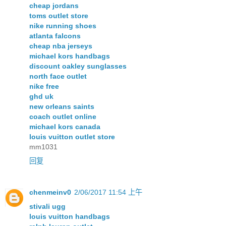
cheap jordans
toms outlet store
nike running shoes
atlanta falcons
cheap nba jerseys
michael kors handbags
discount oakley sunglasses
north face outlet
nike free
ghd uk
new orleans saints
coach outlet online
michael kors canada
louis vuitton outlet store
mm1031
回复
chenmeinv0
2/06/2017 11:54 上午
stivali ugg
louis vuitton handbags