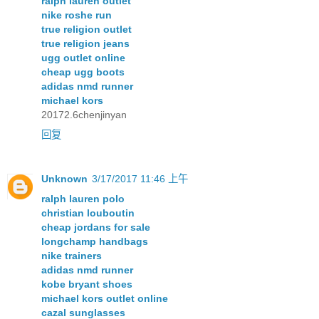
ralph lauren outlet
nike roshe run
true religion outlet
true religion jeans
ugg outlet online
cheap ugg boots
adidas nmd runner
michael kors
20172.6chenjinyan
回复
Unknown
3/17/2017 11:46 上午
ralph lauren polo
christian louboutin
cheap jordans for sale
longchamp handbags
nike trainers
adidas nmd runner
kobe bryant shoes
michael kors outlet online
cazal sunglasses