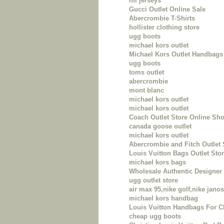
nfl jerseys
Gucci Outlet Online Sale
Abercrombie T-Shirts
hollister clothing store
ugg boots
michael kors outlet
Michael Kors Outlet Handbags 
ugg boots
toms outlet
abercrombie
mont blanc
michael kors outlet
michael kors outlet
Coach Outlet Store Online Sh
canada goose outlet
michael kors outlet
Abercrombie and Fitch Outlet 
Louis Vuitton Bags Outlet Sto
michael kors bags
Wholesale Authentic Designe
ugg outlet store
air max 95,nike golf,nike janos
michael kors handbag
Louis Vuitton Handbags For 
cheap ugg boots