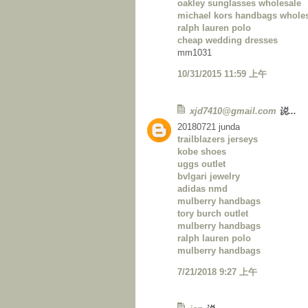
oakley sunglasses wholesale
michael kors handbags whole
ralph lauren polo
cheap wedding dresses
mm1031
10/31/2015 11:59 上午
xjd7410@gmail.com
说...
20180721 junda
trailblazers jerseys
kobe shoes
uggs outlet
bvlgari jewelry
adidas nmd
mulberry handbags
tory burch outlet
mulberry handbags
ralph lauren polo
mulberry handbags
7/21/2018 9:27 上午