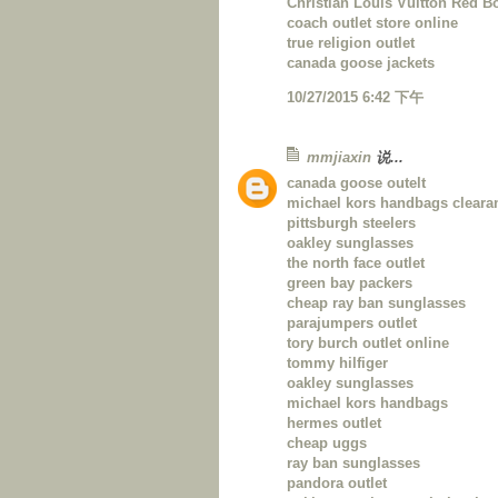
Christian Louis Vuitton Red B
coach outlet store online
true religion outlet
canada goose jackets
10/27/2015 6:42 下午
mmjiaxin
说...
canada goose outelt
michael kors handbags cleara
pittsburgh steelers
oakley sunglasses
the north face outlet
green bay packers
cheap ray ban sunglasses
parajumpers outlet
tory burch outlet online
tommy hilfiger
oakley sunglasses
michael kors handbags
hermes outlet
cheap uggs
ray ban sunglasses
pandora outlet