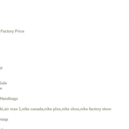
Factory Price
op
Sale
re
r Handbags
ki,air max 1,nike canada,nike plus,nike shox,nike factory store
Cheap