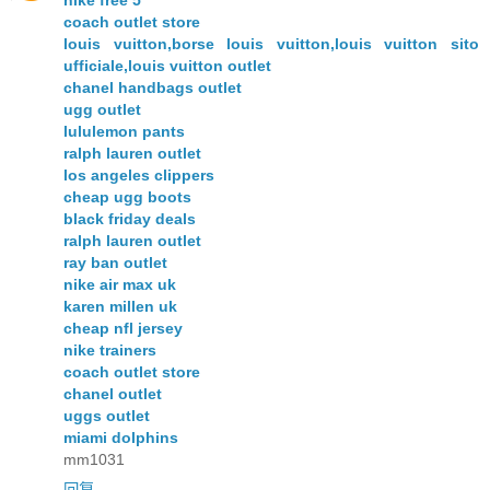
nike free 5
coach outlet store
louis vuitton,borse louis vuitton,louis vuitton sito
ufficiale,louis vuitton outlet
chanel handbags outlet
ugg outlet
lululemon pants
ralph lauren outlet
los angeles clippers
cheap ugg boots
black friday deals
ralph lauren outlet
ray ban outlet
nike air max uk
karen millen uk
cheap nfl jersey
nike trainers
coach outlet store
chanel outlet
uggs outlet
miami dolphins
mm1031