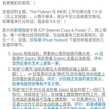
有更精彩的表现：）
还是回到主题。The Flyboys 在 IMDB 上平均得分是 7.8 分
（见上文链接），人数不够多，得分不足以反映真实情况。
如果我来打分的话，我会给 6.8 分：）
影片的
剧情
我就不再 ICP (Internet Copy & Paste) 了，网上很
多。唯一印象比较深刻的是，空战英豪有几处似曾相识。回
忆一下，没错，
珍珠港 (Pearl Harbor)
! 下面列举我发现的几
处雷同情节。
Jason 驾驶战机，带着他心爱的姑娘鸟瞰大地
， vs
珍
珠港中 Danny 驾机带着 Evelyn 去看云海奇观
。
评价：
显然后者在艺术上更胜一筹。
驾驶“小鹰号”战机的那位大哥牺牲前撞上敌机（敌
舰？）
，vs
珍珠港中日本“神风”队员中弹后冲向地面上
的停着的美军战机
。
评价：分别是正反面的舍生取义，
前者电脑特技略有不实之感。
驾驶“双刀号”的大反派在被 Jason 追击时使了一招行飞
技巧：持续低空飞行，在快撞上建筑物时突然上升，意
在使追赶者躲避不及撞上建筑物
， vs
珍珠港中众飞行
员通力合作引诱日本战机撞上高塔
。
评价：前者通篇强