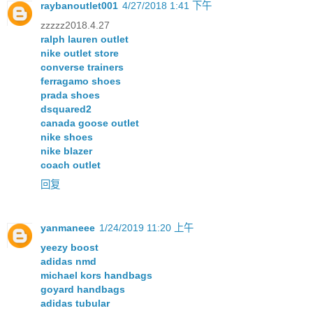
raybanoutlet001
4/27/2018 1:41 下午
zzzzz2018.4.27
ralph lauren outlet
nike outlet store
converse trainers
ferragamo shoes
prada shoes
dsquared2
canada goose outlet
nike shoes
nike blazer
coach outlet
回复
yanmaneee
1/24/2019 11:20 上午
yeezy boost
adidas nmd
michael kors handbags
goyard handbags
adidas tubular