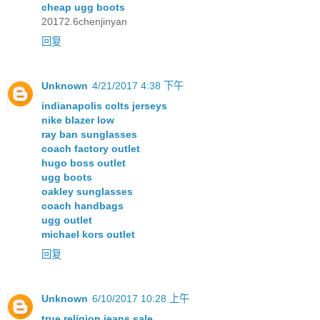
cheap ugg boots
20172.6chenjinyan
回复
Unknown
4/21/2017 4:38 下午
indianapolis colts jerseys
nike blazer low
ray ban sunglasses
coach factory outlet
hugo boss outlet
ugg boots
oakley sunglasses
coach handbags
ugg outlet
michael kors outlet
回复
Unknown
6/10/2017 10:28 上午
true religion jeans sale