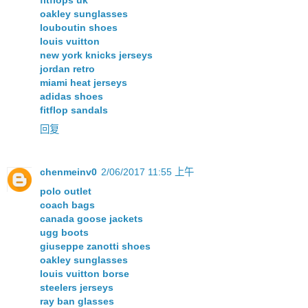
fitflops uk
oakley sunglasses
louboutin shoes
louis vuitton
new york knicks jerseys
jordan retro
miami heat jerseys
adidas shoes
fitflop sandals
回复
chenmeinv0
2/06/2017 11:55 上午
polo outlet
coach bags
canada goose jackets
ugg boots
giuseppe zanotti shoes
oakley sunglasses
louis vuitton borse
steelers jerseys
ray ban glasses