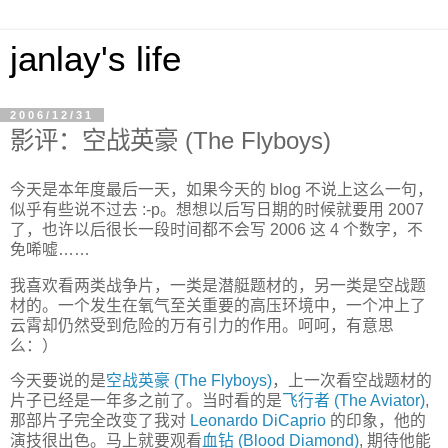
janlay's life
2006/12/31
影评：空战英豪 (The Flyboys)
今天是本年度最后一天，如果今天的 blog 不说上这么一句，
似乎有些说不过去 :-p。想想以后写日期的时候就要用 2007
了，也许以后很长一段时间都不会写 2006 这 4 个数字，不
免唏嘘……
我喜欢看两类战争片，一类是潜艇题材的，另一类是空战题
材的。一个发生在氧气至关重要的高压环境中，一个冲上了
云霄却仍然受到危险的万有引力的作用。呵呵，有意思
么：）
今天要说的是
空战英豪 (The Flyboys)
，上一次看空战题材的
片子已经是一年多之前了。当时看的是
飞行者 (The Aviator)
,
那部片子完全改变了我对
Leonardo DiCaprio
的印象，他的
演技很出色。马上就要观看
血钻 (Blood Diamond)
, 期待他能