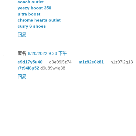
coach outlet
yeezy boost 350
ultra boost
chrome hearts outlet
curry 6 shoes
回复
匿名
8/20/2022 9:33 下午
c9d17y5u40
d3e99j5z74
m1z92c6k81
n1z97i2g13
r7t94l8p52
d9u89w4q38
回复