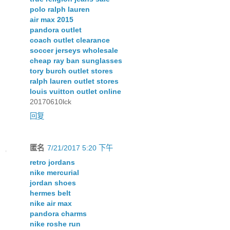
polo ralph lauren
air max 2015
pandora outlet
coach outlet clearance
soccer jerseys wholesale
cheap ray ban sunglasses
tory burch outlet stores
ralph lauren outlet stores
louis vuitton outlet online
20170610lck
回复
匿名
7/21/2017 5:20 下午
retro jordans
nike mercurial
jordan shoes
hermes belt
nike air max
pandora charms
nike roshe run