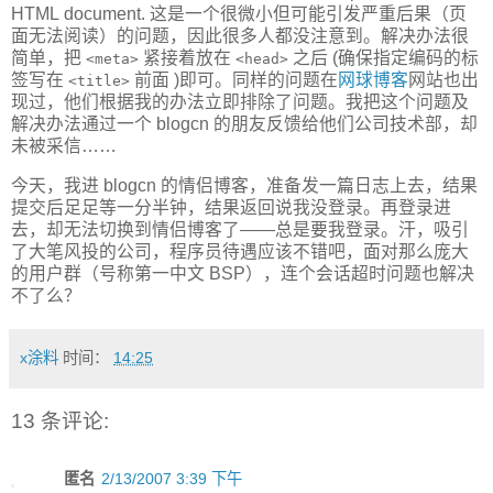
HTML document. 这是一个很微小但可能引发严重后果（页
面无法阅读）的问题，因此很多人都没注意到。解决办法很
简单，把
紧接着放在
之后 (确保指定编码的标
<meta>
<head>
签写在
前面 )即可。同样的问题在
网球博客
网站也出
<title>
现过，他们根据我的办法立即排除了问题。我把这个问题及
解决办法通过一个 blogcn 的朋友反馈给他们公司技术部，却
未被采信……
今天，我进 blogcn 的情侣博客，准备发一篇日志上去，结果
提交后足足等一分半钟，结果返回说我没登录。再登录进
去，却无法切换到情侣博客了——总是要我登录。汗，吸引
了大笔风投的公司，程序员待遇应该不错吧，面对那么庞大
的用户群（号称第一中文 BSP），连个会话超时问题也解决
不了么？
x涂料
时间：
14:25
13 条评论:
匿名
2/13/2007 3:39 下午