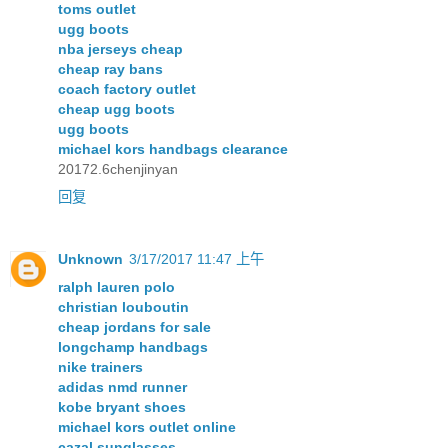
toms outlet
ugg boots
nba jerseys cheap
cheap ray bans
coach factory outlet
cheap ugg boots
ugg boots
michael kors handbags clearance
20172.6chenjinyan
回复
Unknown
3/17/2017 11:47 上午
ralph lauren polo
christian louboutin
cheap jordans for sale
longchamp handbags
nike trainers
adidas nmd runner
kobe bryant shoes
michael kors outlet online
cazal sunglasses