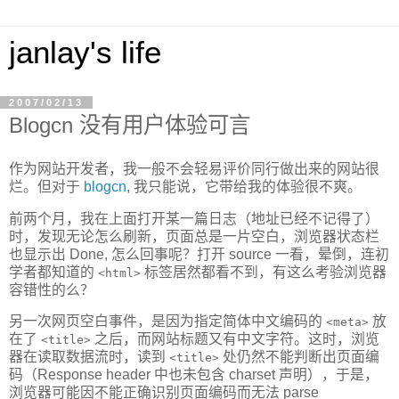
janlay's life
2007/02/13
Blogcn 没有用户体验可言
作为网站开发者，我一般不会轻易评价同行做出来的网站很
烂。但对于
blogcn
, 我只能说，它带给我的体验很不爽。
前两个月，我在上面打开某一篇日志（地址已经不记得了）
时，发现无论怎么刷新，页面总是一片空白，浏览器状态栏
也显示出 Done, 怎么回事呢？打开 source 一看，晕倒，连初
学者都知道的
标签居然都看不到，有这么考验浏览器
<html>
容错性的么？
另一次网页空白事件，是因为指定简体中文编码的
放
<meta>
在了
之后，而网站标题又有中文字符。这时，浏览
<title>
器在读取数据流时，读到
处仍然不能判断出页面编
<title>
码（Response header 中也未包含 charset 声明），于是，
浏览器可能因不能正确识别页面编码而无法 parse