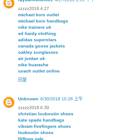
zzzzz2018.4.27
michael kors outlet
michael kors handbags
nike trainers uk
ed hardy clothing
adidas superstars
canada goose jackets
oakley sunglasses
air jordan uk
nike huarache
coach outlet online
回复
Unknown
6/30/2018 10:28 上午
zzzzz2018.6.30
christian louboutin shoes
kate spade handbags
vibram fivefingers shoes
louboutin shoes
fitflops sale