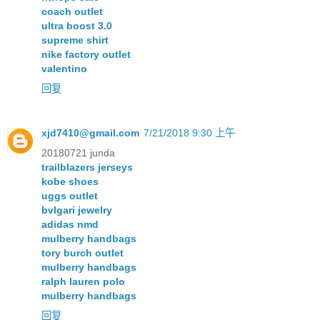
coach outlet
ultra boost 3.0
supreme shirt
nike factory outlet
valentino
回复
xjd7410@gmail.com
7/21/2018 9:30 上午
20180721 junda
trailblazers jerseys
kobe shoes
uggs outlet
bvlgari jewelry
adidas nmd
mulberry handbags
tory burch outlet
mulberry handbags
ralph lauren polo
mulberry handbags
回复