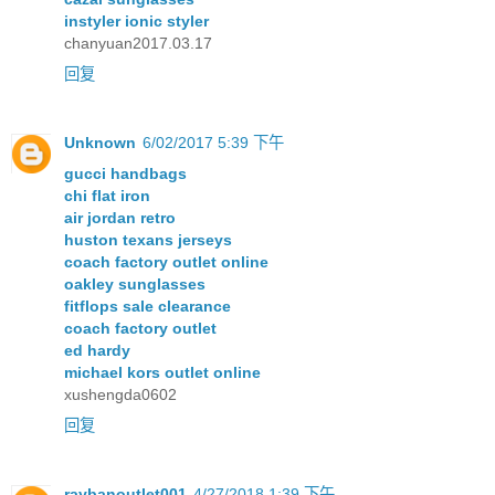
instyler ionic styler
chanyuan2017.03.17
回复
Unknown
6/02/2017 5:39 下午
gucci handbags
chi flat iron
air jordan retro
huston texans jerseys
coach factory outlet online
oakley sunglasses
fitflops sale clearance
coach factory outlet
ed hardy
michael kors outlet online
xushengda0602
回复
raybanoutlet001
4/27/2018 1:39 下午