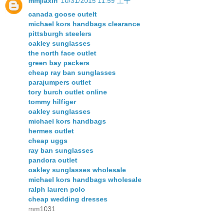
mmjiaxin
10/31/2015 11:59 上午
canada goose outelt
michael kors handbags clearance
pittsburgh steelers
oakley sunglasses
the north face outlet
green bay packers
cheap ray ban sunglasses
parajumpers outlet
tory burch outlet online
tommy hilfiger
oakley sunglasses
michael kors handbags
hermes outlet
cheap uggs
ray ban sunglasses
pandora outlet
oakley sunglasses wholesale
michael kors handbags wholesale
ralph lauren polo
cheap wedding dresses
mm1031