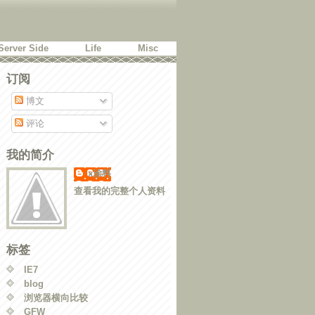
Server Side
Life
Misc
订阅
博文
评论
我的简介
x涂料
查看我的完整个人资料
标签
IE7
blog
浏览器横向比较
GFW