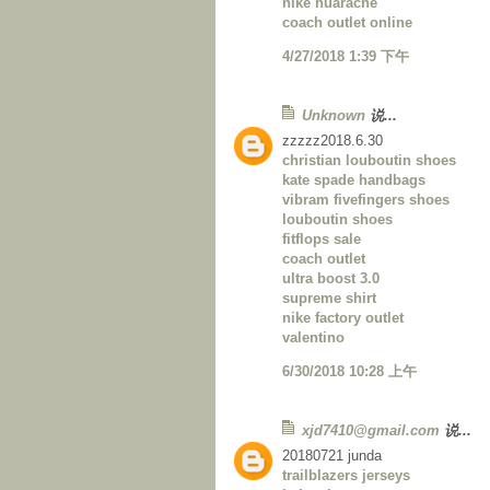
nike huarache
coach outlet online
4/27/2018 1:39 下午
Unknown
说...
zzzzz2018.6.30
christian louboutin shoes
kate spade handbags
vibram fivefingers shoes
louboutin shoes
fitflops sale
coach outlet
ultra boost 3.0
supreme shirt
nike factory outlet
valentino
6/30/2018 10:28 上午
xjd7410@gmail.com
说...
20180721 junda
trailblazers jerseys