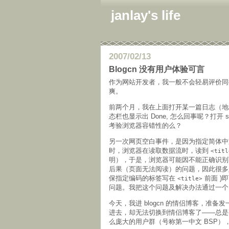
janlay's life
2007/02/13
Blogcn 没有用户体验可言
作为网站开发者，我一般不会轻易评价
爽。
前两个月，我在上面打开某一篇日志（地
态栏也显示出 Done, 怎么回事呢？打开 
考验浏览器容错性的么？
另一次网页空白事件，是因为指定简体
时，浏览器在读取数据流时，读到
<titl
明），于是，浏览器可能因不能正确识别页面编码
后果（页面无法阅读）的问题，因此很
保指定编码的标签写在
前面 )
<title>
问题。我把这个问题及解决办法通过一个 
今天，我进 blogcn 的情侣博客，
进去，却无法切换到情侣博客了——总是
么庞大的用户群（号称第一中文 BSP