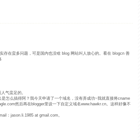
确实存在蛮多问题，可是国内也没啥 blog 网站叫人放心的。看在 blogcn 善
咯
上面人气蛮足的。
是怎么搞得阿？我今天申请了一个域名，没有弄成功~我就直接将cname
google.com然后再在blogger里设一下自定义域名www.hawkr.cn。这样好像不
son.li.1985 at gmail.com。