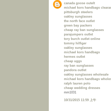
canada goose outelt
michael kors handbags cleara
pittsburgh steelers
oakley sunglasses
the north face outlet
green bay packers
cheap ray ban sunglasses
parajumpers outlet
tory burch outlet online
tommy hilfiger
oakley sunglasses
michael kors handbags
hermes outlet
cheap uggs
ray ban sunglasses
pandora outlet
oakley sunglasses wholesale
michael kors handbags whole
ralph lauren polo
cheap wedding dresses
mm1031
10/31/2015 11:59 上午