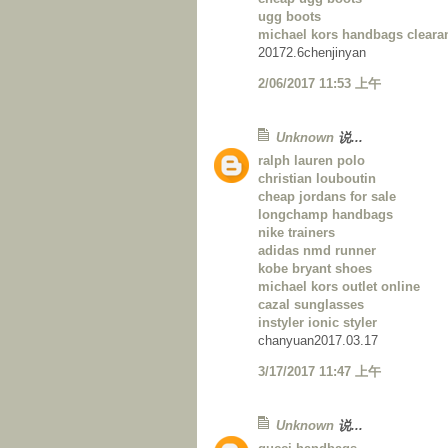
ugg boots
michael kors handbags cleara
20172.6chenjinyan
2/06/2017 11:53 上午
Unknown
说...
ralph lauren polo
christian louboutin
cheap jordans for sale
longchamp handbags
nike trainers
adidas nmd runner
kobe bryant shoes
michael kors outlet online
cazal sunglasses
instyler ionic styler
chanyuan2017.03.17
3/17/2017 11:47 上午
Unknown
说...