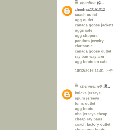
chenlina
说...
chenlina20161012
coach outlet
ugg outlet
canada goose jackets
uggs sale
ugg slippers
pandora jewelry
clarisonic
canada goose outlet
ray ban wayfarer
ugg boots on sale
10/12/2016 11:01 上午
chenmeinv0
说...
knicks jerseys
spurs jerseys
toms outlet
ugg boots
nba jerseys cheap
cheap ray bans
coach factory outlet
cheap ugg boots