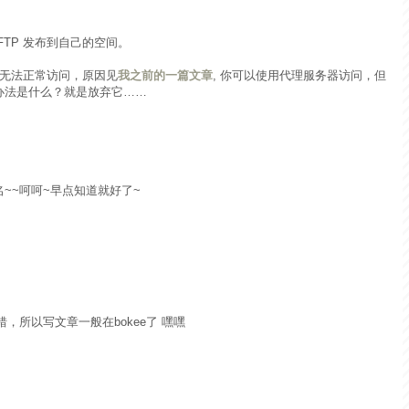
TP 发布到自己的空间。
国内无法正常访问，原因见
我之前的一篇文章
, 你可以使用代理服务器访问，但
办法是什么？就是放弃它……
~~呵呵~早点知道就好了~
还不错，所以写文章一般在bokee了 嘿嘿