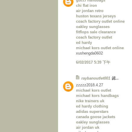
gucci handbags
chi flat iron
air jordan retro
huston texans jerseys
coach factory outlet online
oakley sunglasses
fitflops sale clearance
coach factory outlet
ed hardy
michael kors outlet online
xushengda0602
6/02/2017 5:39 下午
raybanoutlet001
说...
zzzzz2018.4.27
michael kors outlet
michael kors handbags
nike trainers uk
ed hardy clothing
adidas superstars
canada goose jackets
oakley sunglasses
air jordan uk