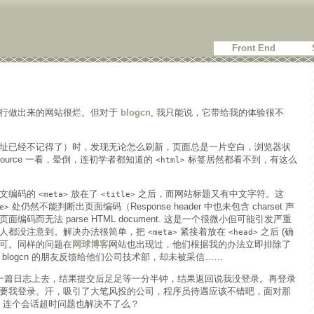
Front End
同行做出来的网站很烂。但对于
blogcn
, 我只能说，它带给我的体验很不
址已经不记得了）时，发现无论怎么刷新，页面总是一片空白，浏览器状
source 一看，晕倒，连初学者都知道的
标签居然都看不到，有这么
<html>
中文编码的
放在了
之后，而网站标题又有中文字符。这
<meta>
<title>
处仍然不能判断出页面编码（Response header 中也未包含 charset 声
e>
而无法 parse HTML document. 这是一个很微小但可能引发严重
多人都没注意到。解决办法很简单，把
紧接着放在
之后 (确
<meta>
<head>
即可。同样的问题在
网球博客
网站也出现过，他们根据我的办法立即排除了
blogcn 的朋友反馈给他们公司技术部，却未被采信……
准备发一篇日志上去，结果提交后足足等一分半钟，结果返回说我没登录。再登录
要我登录。汗，吸引了大笔风投的公司，程序员待遇应该不错吧，面对那
），连个会话超时问题也解决不了么？