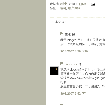
发帖者
x涂料
时间：
14:25
标签：
编码
,
用户体验
13 条评论:
匿名 说...
我是 blogcn 用户，他们的技术
后工作做的足的份上，继续安家
2/13/2007 3:39 下午
Jason Li
说...
我觉得blogcn还不错啦，至少
顺便问一句版主，你的自定义域名
设成用www.hawkr.cn指向ghs.
行啊~
版主有空告诉我一下，谢谢先~Gmail：ja
3/01/2007 9:52 下午