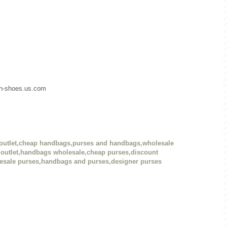
dan-shoes.us.com
outlet,cheap handbags,purses and handbags,wholesale
outlet,handbags wholesale,cheap purses,discount
esale purses,handbags and purses,designer purses