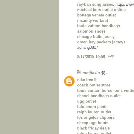
ray-ban sunglasses
, http://ww
michael kors outlet online
bottega veneta outlet
insanity workout
louis vuitton handbags
salomon shoes
chicago bulls jersey
green bay packers jerseys
achang0817
8/17/2015 10:59 上午
mmjiaxin
说...
nike free 5
coach outlet store
louis vuitton,borse louis vuitto
chanel handbags outlet
ugg outlet
lululemon pants
ralph lauren outlet
los angeles clippers
cheap ugg boots
black friday deals
ralph lauren outlet