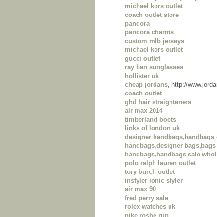
michael kors outlet
coach outlet store
pandora
pandora charms
custom mlb jerseys
michael kors outlet
gucci outlet
ray ban sunglasses
hollister uk
cheap jordans
, http://www.jor
coach outlet
ghd hair straighteners
air max 2014
timberland boots
links of london uk
designer handbags,handbags 
handbags,designer bags,bags 
handbags,handbags sale,whol
polo ralph lauren outlet
tory burch outlet
instyler ionic styler
air max 90
fred perry sale
rolex watches uk
nike roshe run