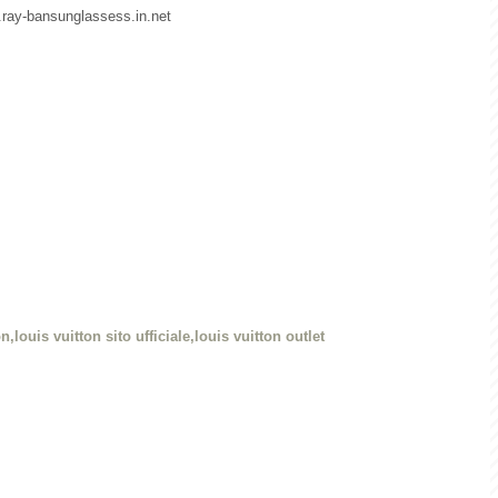
w.ray-bansunglassess.in.net
n,louis vuitton sito ufficiale,louis vuitton outlet