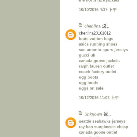
the north face jackets
10/10/2016 4:37 下午
chenlina
说...
chenlina20161012
louis vuitton bags
asics running shoes
san antonio spurs jerseys
gucci uk
canada goose jackets
ralph lauren outlet
coach factory outlet
ugg boots
ugg boots
uggs on sale
10/12/2016 11:03 上午
Unknown
说...
seattle seahawks jerseys
ray ban sunglasses cheap
canada goose outlet