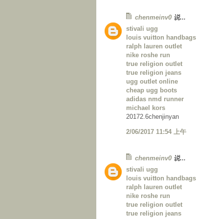
chenmeinv0
说...
stivali ugg
louis vuitton handbags
ralph lauren outlet
nike roshe run
true religion outlet
true religion jeans
ugg outlet online
cheap ugg boots
adidas nmd runner
michael kors
20172.6chenjinyan
2/06/2017 11:54 上午
chenmeinv0
说...
stivali ugg
louis vuitton handbags
ralph lauren outlet
nike roshe run
true religion outlet
true religion jeans