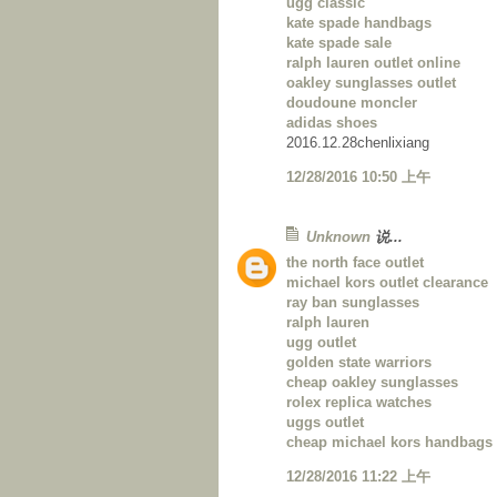
ugg classic
kate spade handbags
kate spade sale
ralph lauren outlet online
oakley sunglasses outlet
doudoune moncler
adidas shoes
2016.12.28chenlixiang
12/28/2016 10:50 上午
Unknown
说...
the north face outlet
michael kors outlet clearance
ray ban sunglasses
ralph lauren
ugg outlet
golden state warriors
cheap oakley sunglasses
rolex replica watches
uggs outlet
cheap michael kors handbags
12/28/2016 11:22 上午