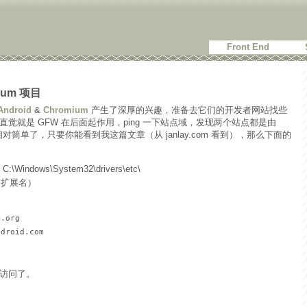
Front End
ium 项目
Android
&
Chromium
产生了深厚的兴趣，准备去它们的开发者网站找些
觉就是 GFW 在后面起作用，ping 一下站点域，发现两个站点都是由
题就相对简单了，只要你能看到我这篇文章（从 janlay.com 看到），那么下面的
ows\System32\drivers\etc\
有扩展名）
.org

访问了。