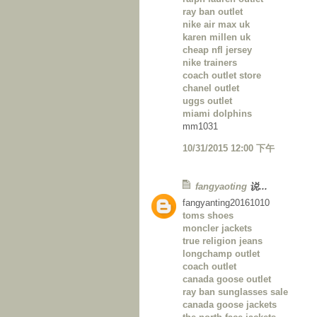
ray ban outlet
nike air max uk
karen millen uk
cheap nfl jersey
nike trainers
coach outlet store
chanel outlet
uggs outlet
miami dolphins
mm1031
10/31/2015 12:00 下午
fangyaoting
说...
fangyanting20161010
toms shoes
moncler jackets
true religion jeans
longchamp outlet
coach outlet
canada goose outlet
ray ban sunglasses sale
canada goose jackets