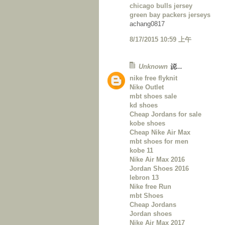
chicago bulls jersey
green bay packers jerseys
achang0817
8/17/2015 10:59 上午
Unknown
说...
nike free flyknit
Nike Outlet
mbt shoes sale
kd shoes
Cheap Jordans for sale
kobe shoes
Cheap Nike Air Max
mbt shoes for men
kobe 11
Nike Air Max 2016
Jordan Shoes 2016
lebron 13
Nike free Run
mbt Shoes
Cheap Jordans
Jordan shoes
Nike Air Max 2017