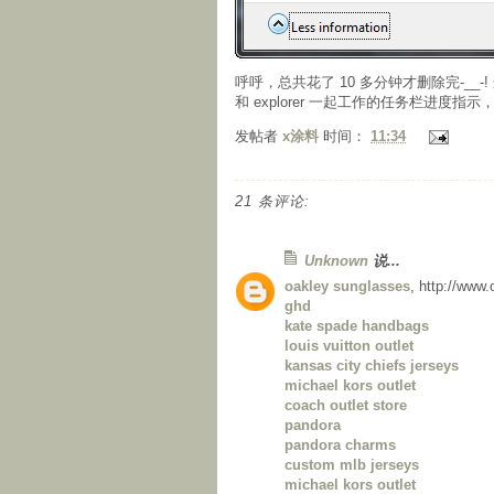
呼呼，总共花了 10 多分钟才删除完-__-! 
和 explorer 一起工作的任务栏进
发帖者
x涂料
时间：
11:34
21 条评论:
Unknown
说...
oakley sunglasses
, http://www
ghd
kate spade handbags
louis vuitton outlet
kansas city chiefs jerseys
michael kors outlet
coach outlet store
pandora
pandora charms
custom mlb jerseys
michael kors outlet