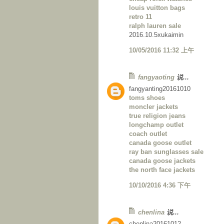
louis vuitton bags
retro 11
ralph lauren sale
2016.10.5xukaimin
10/05/2016 11:32 上午
fangyaoting
说...
fangyanting20161010
toms shoes
moncler jackets
true religion jeans
longchamp outlet
coach outlet
canada goose outlet
ray ban sunglasses sale
canada goose jackets
the north face jackets
10/10/2016 4:36 下午
chenlina
说...
chenlina20161012