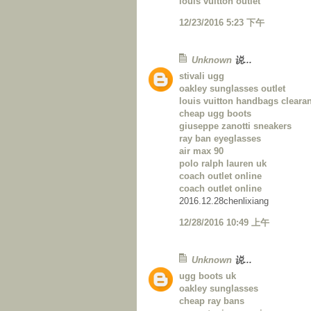
louis vuitton outlet
12/23/2016 5:23 下午
Unknown
说...
stivali ugg
oakley sunglasses outlet
louis vuitton handbags cleara
cheap ugg boots
giuseppe zanotti sneakers
ray ban eyeglasses
air max 90
polo ralph lauren uk
coach outlet online
coach outlet online
2016.12.28chenlixiang
12/28/2016 10:49 上午
Unknown
说...
ugg boots uk
oakley sunglasses
cheap ray bans