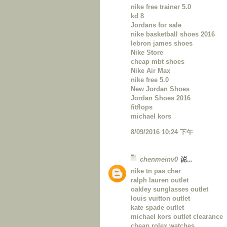
nike free trainer 5.0
kd 8
Jordans for sale
nike basketball shoes 2016
lebron james shoes
Nike Store
cheap mbt shoes
Nike Air Max
nike free 5.0
New Jordan Shoes
Jordan Shoes 2016
fitflops
michael kors
8/09/2016 10:24 下午
chenmeinv0
说...
nike tn pas cher
ralph lauren outlet
oakley sunglasses outlet
louis vuitton outlet
kate spade outlet
michael kors outlet clearance
cheap rolex watches