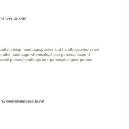
dan-shoes.us.com
outlet,cheap handbags,purses and handbags,wholesale
outlet,handbags wholesale,cheap purses,discount
esale purses,handbags and purses,designer purses
w.ray-bansunglassess.in.net