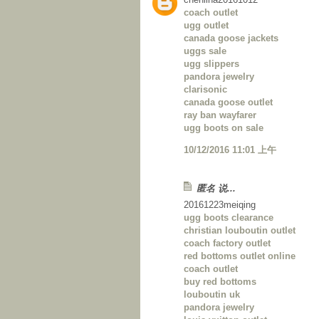
coach outlet
ugg outlet
canada goose jackets
uggs sale
ugg slippers
pandora jewelry
clarisonic
canada goose outlet
ray ban wayfarer
ugg boots on sale
10/12/2016 11:01 上午
匿名 说...
20161223meiqing
ugg boots clearance
christian louboutin outlet
coach factory outlet
red bottoms outlet online
coach outlet
buy red bottoms
louboutin uk
pandora jewelry