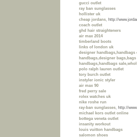
gucci outlet
ray ban sunglasses
hollister uk
cheap jordans
, http://www.jor
coach outlet
ghd hair straighteners
air max 2014
timberland boots
links of london uk
designer handbags,handbags 
handbags,designer bags,bags 
handbags,handbags sale,whol
polo ralph lauren outlet
tory burch outlet
instyler ionic styler
air max 90
fred perry sale
rolex watches uk
nike roshe run
ray-ban sunglasses
, http://ww
michael kors outlet online
bottega veneta outlet
insanity workout
louis vuitton handbags
salomon shoes