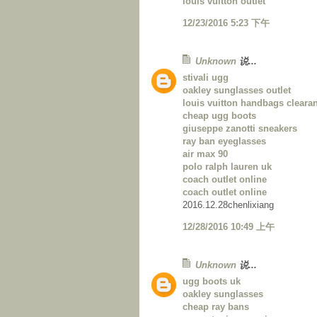
louis vuitton outlet
12/23/2016 5:23 下午
Unknown
说...
stivali ugg
oakley sunglasses outlet
louis vuitton handbags cleara
cheap ugg boots
giuseppe zanotti sneakers
ray ban eyeglasses
air max 90
polo ralph lauren uk
coach outlet online
coach outlet online
2016.12.28chenlixiang
12/28/2016 10:49 上午
Unknown
说...
ugg boots uk
oakley sunglasses
cheap ray bans