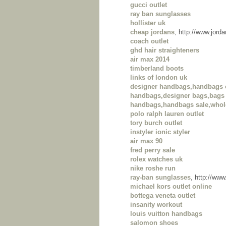
gucci outlet
ray ban sunglasses
hollister uk
cheap jordans
, http://www.jor
coach outlet
ghd hair straighteners
air max 2014
timberland boots
links of london uk
designer handbags,handbags 
handbags,designer bags,bags 
handbags,handbags sale,whol
polo ralph lauren outlet
tory burch outlet
instyler ionic styler
air max 90
fred perry sale
rolex watches uk
nike roshe run
ray-ban sunglasses
, http://ww
michael kors outlet online
bottega veneta outlet
insanity workout
louis vuitton handbags
salomon shoes