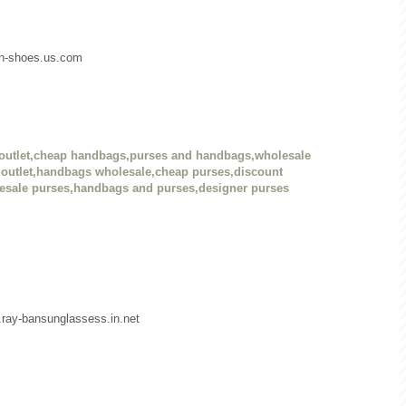
dan-shoes.us.com
outlet,cheap handbags,purses and handbags,wholesale
outlet,handbags wholesale,cheap purses,discount
esale purses,handbags and purses,designer purses
w.ray-bansunglassess.in.net