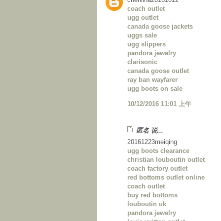
coach outlet
ugg outlet
canada goose jackets
uggs sale
ugg slippers
pandora jewelry
clarisonic
canada goose outlet
ray ban wayfarer
ugg boots on sale
10/12/2016 11:01 上午
匿名 说...
20161223meiqing
ugg boots clearance
christian louboutin outlet
coach factory outlet
red bottoms outlet online
coach outlet
buy red bottoms
louboutin uk
pandora jewelry