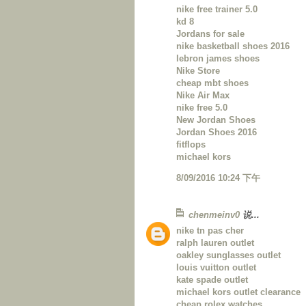
nike free trainer 5.0
kd 8
Jordans for sale
nike basketball shoes 2016
lebron james shoes
Nike Store
cheap mbt shoes
Nike Air Max
nike free 5.0
New Jordan Shoes
Jordan Shoes 2016
fitflops
michael kors
8/09/2016 10:24 下午
chenmeinv0
说...
nike tn pas cher
ralph lauren outlet
oakley sunglasses outlet
louis vuitton outlet
kate spade outlet
michael kors outlet clearance
cheap rolex watches