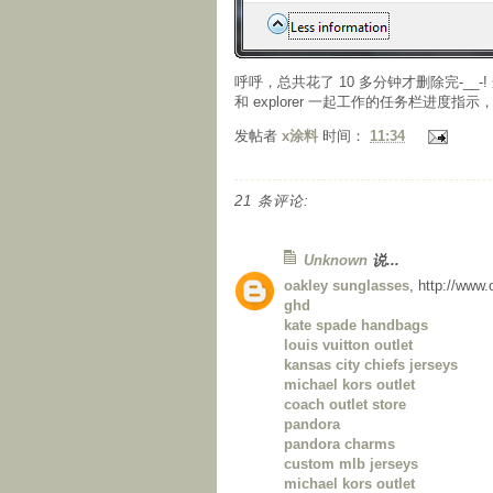
呼呼，总共花了 10 多分钟才删除完-__-! 
和 explorer 一起工作的任务栏进
发帖者
x涂料
时间：
11:34
21 条评论:
Unknown
说...
oakley sunglasses
, http://www
ghd
kate spade handbags
louis vuitton outlet
kansas city chiefs jerseys
michael kors outlet
coach outlet store
pandora
pandora charms
custom mlb jerseys
michael kors outlet