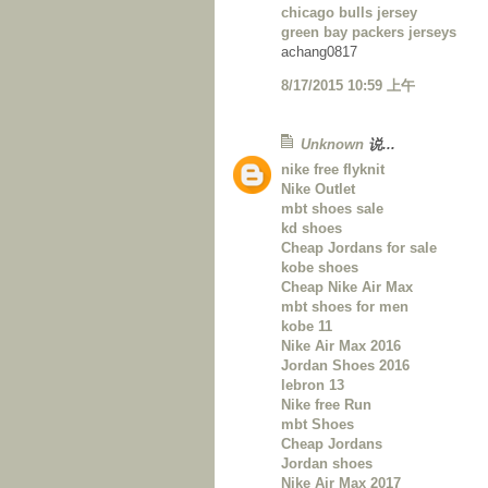
chicago bulls jersey
green bay packers jerseys
achang0817
8/17/2015 10:59 上午
Unknown
说...
nike free flyknit
Nike Outlet
mbt shoes sale
kd shoes
Cheap Jordans for sale
kobe shoes
Cheap Nike Air Max
mbt shoes for men
kobe 11
Nike Air Max 2016
Jordan Shoes 2016
lebron 13
Nike free Run
mbt Shoes
Cheap Jordans
Jordan shoes
Nike Air Max 2017