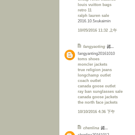
louis vuitton bags
retro 11
ralph lauren sale
2016.10.5xukaimin
10/05/2016 11:32 上午
fangyaoting
说...
fangyanting20161010
toms shoes
moncler jackets
true religion jeans
longchamp outlet
coach outlet
canada goose outlet
ray ban sunglasses sale
canada goose jackets
the north face jackets
10/10/2016 4:36 下午
chenlina
说...
chenlina20161012